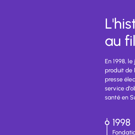
L'hi
au f
En 1998, le
produit de 
presse élec
service d’
santé en Su
1998
Fondati