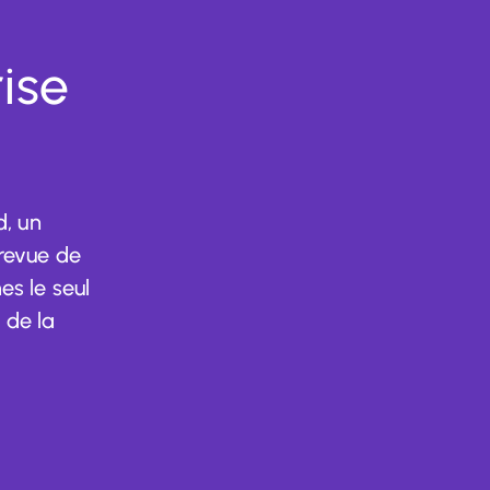
rise
d, un
 revue de
es le seul
 de la