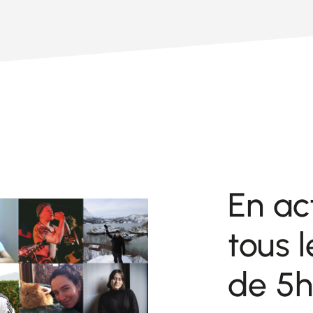
En ac
tous l
de 5