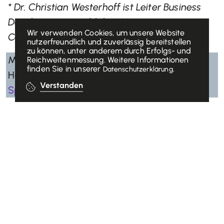
* Dr. Christian Westerhoff ist Leiter Business
Development Health bei Swisscom Business
Wir verwenden Cookies, um unsere Website
Costumers.
nutzerfreundlich und zuverlässig bereitstellen
zu können, unter anderem durch Erfolgs- und
Mehr Informationen zum Swisscom Digital
Reichweitenmessung. Weitere Informationen
finden Sie in unserer
.
Datenschutzerklärung
Health Radar:
Digitalisierung in Schweizer
Verstanden
Spitälern | Swissco
m
Newsletter abonnieren, um
auf dem Laufenden zu
bleiben