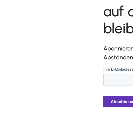
auf 
blei
Abonnieren
Abständen 