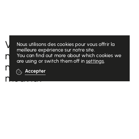
Vous voulez recevoir la
Nous utilisons des cookies pour vous offrir la
meilleure expérience sur notre site.
newsletter sur nouvelles de
You can find out more about which cookies we
are using or switch them off in
settings
.
notre entreprise et l'app
Accepter
medviu?
Inscrivez-vous ici :