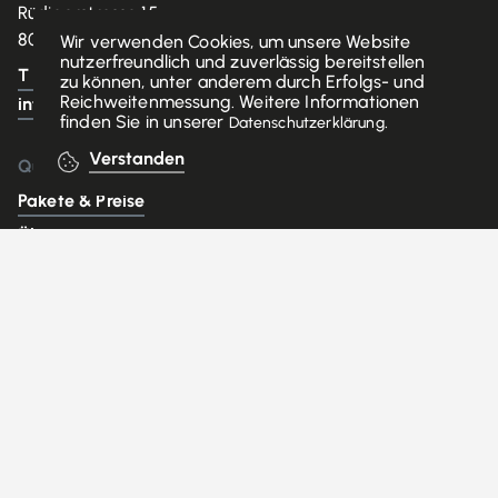
Rüdigerstrasse 15
8045 Zürich
Wir verwenden Cookies, um unsere Website
nutzerfreundlich und zuverlässig bereitstellen
T +41 71 330 03 75
zu können, unter anderem durch Erfolgs- und
Reichweitenmessung. Weitere Informationen
info@medviu.ch
finden Sie in unserer
.
Datenschutzerklärung
Verstanden
Quicklinks
Pakete & Preise
Über uns
Kontakt
Datenschutz
Impressum
AGB
DE
FR