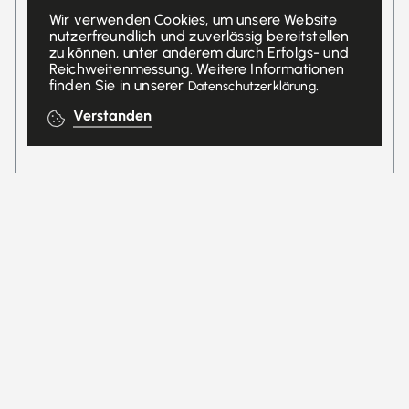
Wir verwenden Cookies, um unsere Website
nutzerfreundlich und zuverlässig bereitstellen
zu können, unter anderem durch Erfolgs- und
Reichweitenmessung. Weitere Informationen
finden Sie in unserer
.
Datenschutzerklärung
Verstanden
24. Februar 2023
Das Gesundheitswesen in den
Schlagzeilen: Die Themen blieben
über die Jahre beständig
Ein zu teures Gesundheitswesen, Nationalräte mit
Interessensbindungen und die Krux mit dem